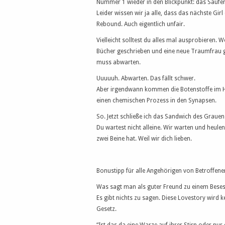
Nummer 1 wieder in den Blickpunkt: das Saufen.
Leider wissen wir ja alle, dass das nächste Gir
Rebound. Auch eigentlich unfair.
Vielleicht solltest du alles mal ausprobieren. 
Bücher geschrieben und eine neue Traumfrau getr
muss abwarten.
Uuuuuh. Abwarten. Das fällt schwer.
Aber irgendwann kommen die Botenstoffe im Hir
einen chemischen Prozess in den Synapsen.
So. Jetzt schließe ich das Sandwich des Grauen
Du wartest nicht alleine. Wir warten und heulen
zwei Beine hat. Weil wir dich lieben.
Bonustipp für alle Angehörigen von Betroffene
Was sagt man als guter Freund zu einem Bese
Es gibt nichts zu sagen. Diese Lovestory wird k
Gesetz.