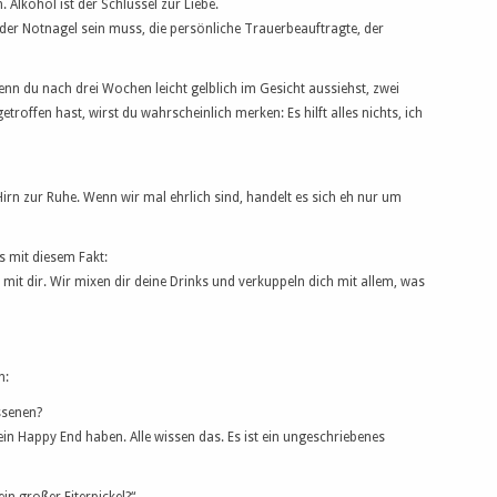
 Alkohol ist der Schlüssel zur Liebe.
l der Notnagel sein muss, die persönliche Trauerbeauftragte, der
Wenn du nach drei Wochen leicht gelblich im Gesicht aussiehst, zwei
offen hast, wirst du wahrscheinlich merken: Es hilft alles nichts, ich
n zur Ruhe. Wenn wir mal ehrlich sind, handelt es sich eh nur um
s mit diesem Fakt:
 mit dir. Wir mixen dir deine Drinks und verkuppeln dich mit allem, was
n:
ssenen?
ein Happy End haben. Alle wissen das. Es ist ein ungeschriebenes