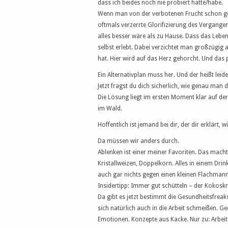
dass ich beides noch nie probiert hatte/habe.
Wenn man von der verbotenen Frucht schon gen
oftmals verzerrte Glorifizierung des Vergangen
alles besser wäre als zu Hause. Dass das Lebe
selbst erlebt. Dabei verzichtet man großzügig 
hat. Hier wird auf das Herz gehorcht. Und da
Ein Alternativplan muss her. Und der heißt leid
Jetzt fragst du dich sicherlich, wie genau man
Die Lösung liegt im ersten Moment klar auf d
im Wald.
Hoffentlich ist jemand bei dir, der dir erklärt
Da müssen wir anders durch.
Ablenken ist einer meiner Favoriten. Das macht
Kristallweizen, Doppelkorn. Alles in einem Drin
auch gar nichts gegen einen kleinen Flachman
Insidertipp: Immer gut schütteln – der Kokoskr
Da gibt es jetzt bestimmt die Gesundheitsfrea
sich natürlich auch in die Arbeit schmeißen. G
Emotionen. Konzepte aus Kacke. Nur zu: Arbeit m