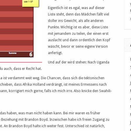
Eigentlich ist es egal, was auf dieser
Liste steht, denn das Mädchen fällt viel
doller ins Gewicht, als alle anderen
Punkte. Wichtig ist es aber, diese Liste
mit jemandem zu teilen, der einen erst
auslacht und dann ordentlich den Kopf
wäscht, bevor er seine eigene Version
anfertigt.
Und auf der wird stehen: Nach Uganda
du auch, dass er Recht hat.
da ist verdammt weit weg. Die Chancen, dass sich die tektonischen
chieben, dass Afrika Holland verdrängt, ist meines Ermessens nach
nn, korrigiert mich gerne, falls ich mich irre. Also knicke den Swahili-
r das haben, was man nicht haben kann. Bei mir waren es früher
che Beziehung mit Brandon Boyd. Inzwischen habe ich freien Zugang zu
. An Brandon Boyd halte ich weiter fest. Unterschied ist natürlich,