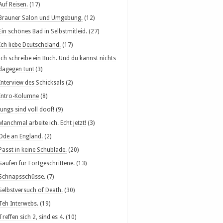
Auf Reisen.
(17)
Brauner Salon und Umgebung.
(12)
Ein schönes Bad in Selbstmitleid.
(27)
Ich liebe Deutscheland.
(17)
Ich schreibe ein Buch. Und du kannst nichts
dagegen tun!
(3)
Interview des Schicksals
(2)
Intro-Kolumne
(8)
Jungs sind voll doof!
(9)
Manchmal arbeite ich. Echt jetzt!
(3)
Ode an England.
(2)
Passt in keine Schublade.
(20)
Saufen für Fortgeschrittene.
(13)
Schnapsschüsse.
(7)
Selbstversuch of Death.
(30)
Teh Interwebs.
(19)
Treffen sich 2, sind es 4.
(10)