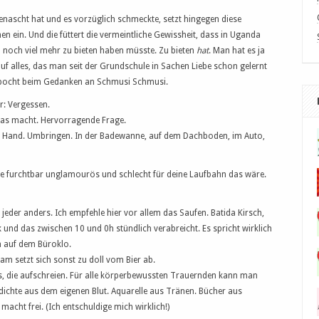
ascht hat und es vorzüglich schmeckte, setzt hingegen diese
en ein. Und die füttert die vermeintliche Gewissheit, dass in Uganda
n noch viel mehr zu bieten haben müsste. Zu bieten
hat
. Man hat es ja
auf alles, das man seit der Grundschule in Sachen Liebe schon gelernt
s pocht beim Gedanken an Schmusi Schmusi.
er: Vergessen.
 das macht. Hervorragende Frage.
er Hand. Umbringen. In der Badewanne, auf dem Dachboden, im Auto,
, wie furchtbar unglamourös und schlecht für deine Laufbahn das wäre.
 jeder anders. Ich empfehle hier vor allem das Saufen. Batida Kirsch,
k und das zwischen 10 und 0h stündlich verabreicht. Es spricht wirklich
n auf dem Büroklo.
am setzt sich sonst zu doll vom Bier ab.
ks, die aufschreien. Für alle körperbewussten Trauernden kann man
edichte aus dem eigenen Blut. Aquarelle aus Tränen. Bücher aus
acht frei. (Ich entschuldige mich wirklich!)