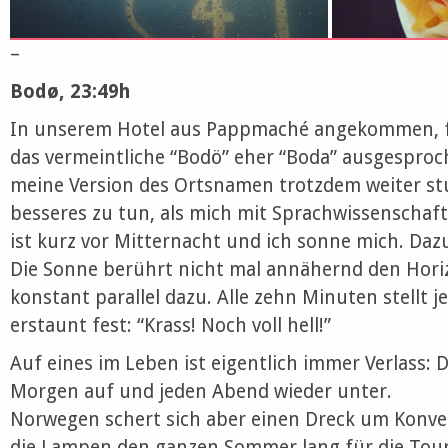
–
Bodø, 23:49h
In unserem Hotel aus Pappmaché angekommen, fi
das vermeintliche “Bodö” eher “Boda” ausgesproch
meine Version des Ortsnamen trotzdem weiter st
besseres zu tun, als mich mit Sprachwissenschaft
ist kurz vor Mitternacht und ich sonne mich. Daz
Die Sonne berührt nicht mal annähernd den Horizo
konstant parallel dazu. Alle zehn Minuten stellt j
erstaunt fest: “Krass! Noch voll hell!”
Auf eines im Leben ist eigentlich immer Verlass: 
Morgen auf und jeden Abend wieder unter.
Norwegen schert sich aber einen Dreck um Konve
die Lampen den ganzen Sommer lang für die Touris